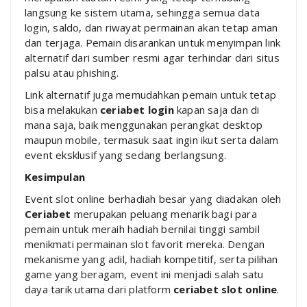
langsung ke sistem utama, sehingga semua data
login, saldo, dan riwayat permainan akan tetap aman
dan terjaga. Pemain disarankan untuk menyimpan link
alternatif dari sumber resmi agar terhindar dari situs
palsu atau phishing.
Link alternatif juga memudahkan pemain untuk tetap
bisa melakukan
ceriabet login
kapan saja dan di
mana saja, baik menggunakan perangkat desktop
maupun mobile, termasuk saat ingin ikut serta dalam
event eksklusif yang sedang berlangsung.
Kesimpulan
Event slot online berhadiah besar yang diadakan oleh
Ceriabet
merupakan peluang menarik bagi para
pemain untuk meraih hadiah bernilai tinggi sambil
menikmati permainan slot favorit mereka. Dengan
mekanisme yang adil, hadiah kompetitif, serta pilihan
game yang beragam, event ini menjadi salah satu
daya tarik utama dari platform
ceriabet slot online
.