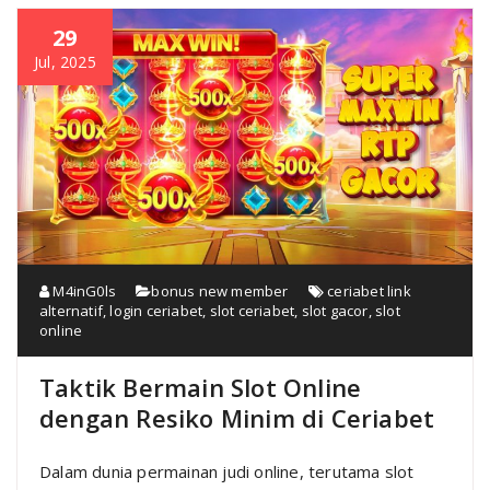
29
Jul, 2025
M4inG0ls
bonus new member
ceriabet link
alternatif
,
login ceriabet
,
slot ceriabet
,
slot gacor
,
slot
online
Taktik Bermain Slot Online
dengan Resiko Minim di Ceriabet
Dalam dunia permainan judi online, terutama slot