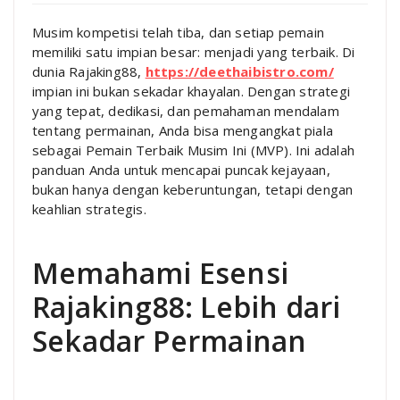
Musim kompetisi telah tiba, dan setiap pemain
memiliki satu impian besar: menjadi yang terbaik. Di
dunia Rajaking88,
https://deethaibistro.com/
impian ini bukan sekadar khayalan. Dengan strategi
yang tepat, dedikasi, dan pemahaman mendalam
tentang permainan, Anda bisa mengangkat piala
sebagai Pemain Terbaik Musim Ini (MVP). Ini adalah
panduan Anda untuk mencapai puncak kejayaan,
bukan hanya dengan keberuntungan, tetapi dengan
keahlian strategis.
Memahami Esensi
Rajaking88: Lebih dari
Sekadar Permainan