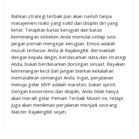
Bahkan strategi terbaik pun akan runtuh tanpa
manajemen risiko yang solid dan disiplin diri yang
ketat. Tetapkan batas kerugian dan batas
kemenangan sebelum Anda memulai setiap sesi.
Jangan pernah mengejar kerugian. Emosi adalah
musuh terbesar Anda di Rajaking88. Bermainlah
dengan kepala dingin, berdasarkan data dan strategi
Anda, bukan berdasarkan dorongan sesaat. Rayakan
kemenangan kecil dan jangan biarkan kekalahan
mematahkan semangat Anda. Ingat, perjalanan
menuju gelar MVP adalah maraton, bukan sprint.
Dengan konsistensi dan disiplin, Anda tidak hanya
akan meraih gelar Pemain Terbaik Musim Ini, tetapi
juga akan menikmati perjalanan menjadi seorang
Master Rajaking88 sejati.