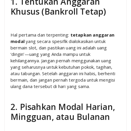
1. Tentukan Anggaran
Khusus (Bankroll Tetap)
Hal pertama dan terpenting:
tetapkan anggaran
modal
yang secara spesifik dialokasikan untuk
bermain slot, dan pastikan uang ini adalah uang
‘dingin’—uang yang Anda mampu untuk
kehilangannya. Jangan pernah menggunakan uang
yang seharusnya untuk kebutuhan pokok, tagihan,
atau tabungan. Setelah anggaran ini habis, berhenti
bermain, dan jangan pernah tergoda untuk mengisi
ulang dana tersebut di hari yang sama.
2. Pisahkan Modal Harian,
Mingguan, atau Bulanan