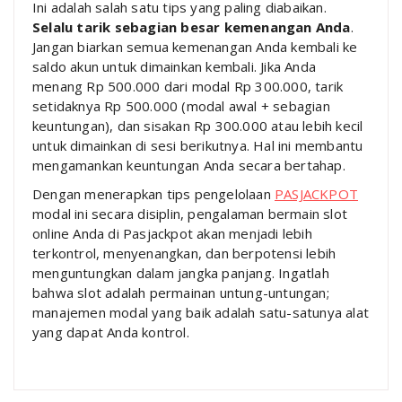
Ini adalah salah satu tips yang paling diabaikan.
Selalu tarik sebagian besar kemenangan Anda
.
Jangan biarkan semua kemenangan Anda kembali ke
saldo akun untuk dimainkan kembali. Jika Anda
menang Rp 500.000 dari modal Rp 300.000, tarik
setidaknya Rp 500.000 (modal awal + sebagian
keuntungan), dan sisakan Rp 300.000 atau lebih kecil
untuk dimainkan di sesi berikutnya. Hal ini membantu
mengamankan keuntungan Anda secara bertahap.
Dengan menerapkan tips pengelolaan
PASJACKPOT
modal ini secara disiplin, pengalaman bermain slot
online Anda di Pasjackpot akan menjadi lebih
terkontrol, menyenangkan, dan berpotensi lebih
menguntungkan dalam jangka panjang. Ingatlah
bahwa slot adalah permainan untung-untungan;
manajemen modal yang baik adalah satu-satunya alat
yang dapat Anda kontrol.