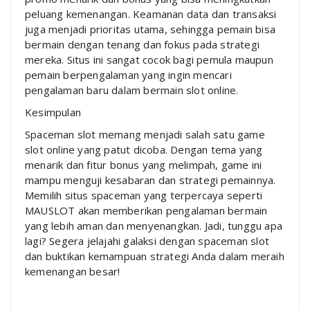
peluang kemenangan. Keamanan data dan transaksi
juga menjadi prioritas utama, sehingga pemain bisa
bermain dengan tenang dan fokus pada strategi
mereka. Situs ini sangat cocok bagi pemula maupun
pemain berpengalaman yang ingin mencari
pengalaman baru dalam bermain slot online.
Kesimpulan
Spaceman slot memang menjadi salah satu game
slot online yang patut dicoba. Dengan tema yang
menarik dan fitur bonus yang melimpah, game ini
mampu menguji kesabaran dan strategi pemainnya.
Memilih situs spaceman yang terpercaya seperti
MAUSLOT akan memberikan pengalaman bermain
yang lebih aman dan menyenangkan. Jadi, tunggu apa
lagi? Segera jelajahi galaksi dengan spaceman slot
dan buktikan kemampuan strategi Anda dalam meraih
kemenangan besar!