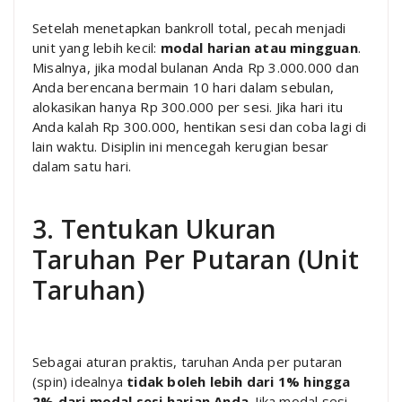
Setelah menetapkan bankroll total, pecah menjadi
unit yang lebih kecil:
modal harian atau mingguan
.
Misalnya, jika modal bulanan Anda Rp 3.000.000 dan
Anda berencana bermain 10 hari dalam sebulan,
alokasikan hanya Rp 300.000 per sesi. Jika hari itu
Anda kalah Rp 300.000, hentikan sesi dan coba lagi di
lain waktu. Disiplin ini mencegah kerugian besar
dalam satu hari.
3. Tentukan Ukuran
Taruhan Per Putaran (Unit
Taruhan)
Sebagai aturan praktis, taruhan Anda per putaran
(spin) idealnya
tidak boleh lebih dari 1% hingga
2% dari modal sesi harian Anda
. Jika modal sesi