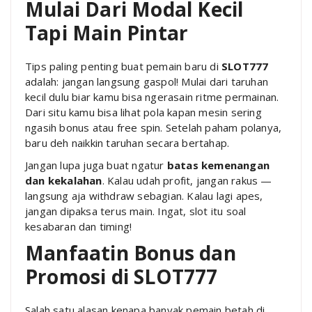
Mulai Dari Modal Kecil
Tapi Main Pintar
Tips paling penting buat pemain baru di
SLOT777
adalah: jangan langsung gaspol! Mulai dari taruhan
kecil dulu biar kamu bisa ngerasain ritme permainan.
Dari situ kamu bisa lihat pola kapan mesin sering
ngasih bonus atau free spin. Setelah paham polanya,
baru deh naikkin taruhan secara bertahap.
Jangan lupa juga buat ngatur
batas kemenangan
dan kekalahan
. Kalau udah profit, jangan rakus —
langsung aja withdraw sebagian. Kalau lagi apes,
jangan dipaksa terus main. Ingat, slot itu soal
kesabaran dan timing!
Manfaatin Bonus dan
Promosi di SLOT777
Salah satu alasan kenapa banyak pemain betah di