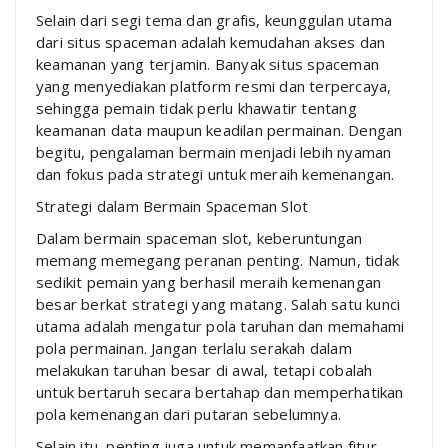
Selain dari segi tema dan grafis, keunggulan utama
dari situs spaceman adalah kemudahan akses dan
keamanan yang terjamin. Banyak situs spaceman
yang menyediakan platform resmi dan terpercaya,
sehingga pemain tidak perlu khawatir tentang
keamanan data maupun keadilan permainan. Dengan
begitu, pengalaman bermain menjadi lebih nyaman
dan fokus pada strategi untuk meraih kemenangan.
Strategi dalam Bermain Spaceman Slot
Dalam bermain spaceman slot, keberuntungan
memang memegang peranan penting. Namun, tidak
sedikit pemain yang berhasil meraih kemenangan
besar berkat strategi yang matang. Salah satu kunci
utama adalah mengatur pola taruhan dan memahami
pola permainan. Jangan terlalu serakah dalam
melakukan taruhan besar di awal, tetapi cobalah
untuk bertaruh secara bertahap dan memperhatikan
pola kemenangan dari putaran sebelumnya.
Selain itu, penting juga untuk memanfaatkan fitur