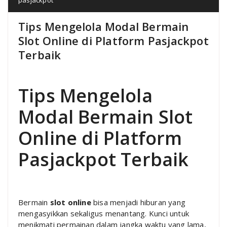
Tips Mengelola Modal Bermain
Slot Online di Platform Pasjackpot
Terbaik
Tips Mengelola
Modal Bermain Slot
Online di Platform
Pasjackpot Terbaik
Bermain
slot online
bisa menjadi hiburan yang
mengasyikkan sekaligus menantang. Kunci untuk
menikmati permainan dalam jangka waktu yang lama,