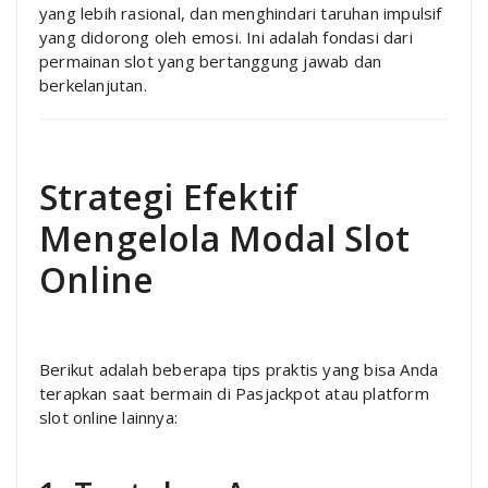
yang lebih rasional, dan menghindari taruhan impulsif
yang didorong oleh emosi. Ini adalah fondasi dari
permainan slot yang bertanggung jawab dan
berkelanjutan.
Strategi Efektif
Mengelola Modal Slot
Online
Berikut adalah beberapa tips praktis yang bisa Anda
terapkan saat bermain di Pasjackpot atau platform
slot online lainnya: