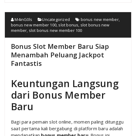
M4inG0ls
Uncategorized
bonus new member
,
bonus new member 100
,
slot bonus
,
slot bonus new
member
,
slot bonus new member 100
Bonus Slot Member Baru Siap
Menambah Peluang Jackpot
Fantastis
Keuntungan Langsung
dari Bonus Member
Baru
Bagi para pemain slot online, momen paling ditunggu
saat pertama kali bergabung di platform baru adalah
mendapatkan
bonus member baru
. Bonus ini