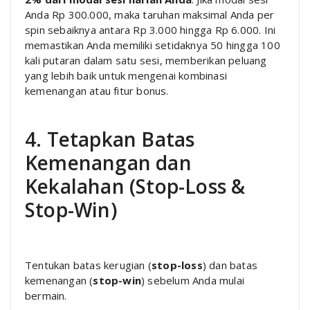
Anda Rp 300.000, maka taruhan maksimal Anda per
spin sebaiknya antara Rp 3.000 hingga Rp 6.000. Ini
memastikan Anda memiliki setidaknya 50 hingga 100
kali putaran dalam satu sesi, memberikan peluang
yang lebih baik untuk mengenai kombinasi
kemenangan atau fitur bonus.
4. Tetapkan Batas
Kemenangan dan
Kekalahan (Stop-Loss &
Stop-Win)
Tentukan batas kerugian (
stop-loss
) dan batas
kemenangan (
stop-win
) sebelum Anda mulai
bermain.