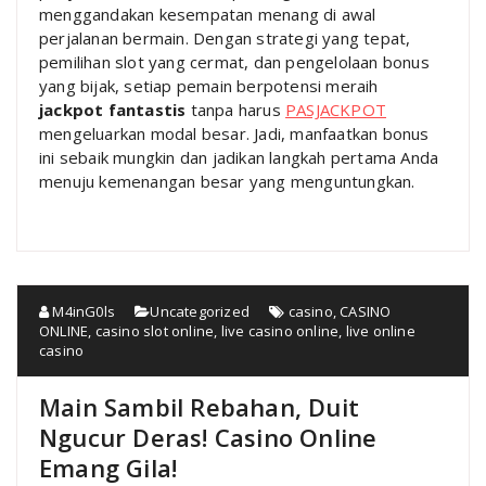
menggandakan kesempatan menang di awal
perjalanan bermain. Dengan strategi yang tepat,
pemilihan slot yang cermat, dan pengelolaan bonus
yang bijak, setiap pemain berpotensi meraih
jackpot fantastis
tanpa harus
PASJACKPOT
mengeluarkan modal besar. Jadi, manfaatkan bonus
ini sebaik mungkin dan jadikan langkah pertama Anda
menuju kemenangan besar yang menguntungkan.
M4inG0ls
Uncategorized
casino
,
CASINO
ONLINE
,
casino slot online
,
live casino online
,
live online
casino
Main Sambil Rebahan, Duit
Ngucur Deras! Casino Online
Emang Gila!