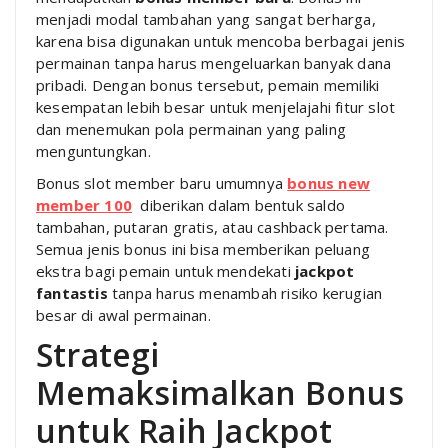
menjadi modal tambahan yang sangat berharga,
karena bisa digunakan untuk mencoba berbagai jenis
permainan tanpa harus mengeluarkan banyak dana
pribadi. Dengan bonus tersebut, pemain memiliki
kesempatan lebih besar untuk menjelajahi fitur slot
dan menemukan pola permainan yang paling
menguntungkan.
Bonus slot member baru umumnya
bonus new
member 100
diberikan dalam bentuk saldo
tambahan, putaran gratis, atau cashback pertama.
Semua jenis bonus ini bisa memberikan peluang
ekstra bagi pemain untuk mendekati
jackpot
fantastis
tanpa harus menambah risiko kerugian
besar di awal permainan.
Strategi
Memaksimalkan Bonus
untuk Raih Jackpot