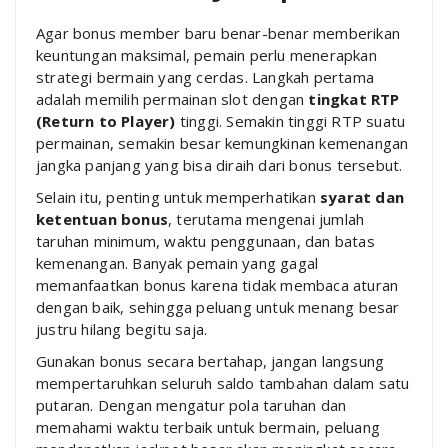
Agar bonus member baru benar-benar memberikan
keuntungan maksimal, pemain perlu menerapkan
strategi bermain yang cerdas. Langkah pertama
adalah memilih permainan slot dengan
tingkat RTP
(Return to Player)
tinggi. Semakin tinggi RTP suatu
permainan, semakin besar kemungkinan kemenangan
jangka panjang yang bisa diraih dari bonus tersebut.
Selain itu, penting untuk memperhatikan
syarat dan
ketentuan bonus
, terutama mengenai jumlah
taruhan minimum, waktu penggunaan, dan batas
kemenangan. Banyak pemain yang gagal
memanfaatkan bonus karena tidak membaca aturan
dengan baik, sehingga peluang untuk menang besar
justru hilang begitu saja.
Gunakan bonus secara bertahap, jangan langsung
mempertaruhkan seluruh saldo tambahan dalam satu
putaran. Dengan mengatur pola taruhan dan
memahami waktu terbaik untuk bermain, peluang