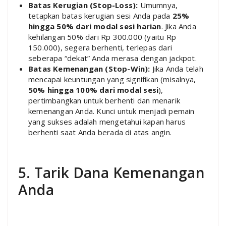
Batas Kerugian (Stop-Loss):
Umumnya,
tetapkan batas kerugian sesi Anda pada
25%
hingga 50% dari modal sesi harian
. Jika Anda
kehilangan 50% dari Rp 300.000 (yaitu Rp
150.000), segera berhenti, terlepas dari
seberapa “dekat” Anda merasa dengan jackpot.
Batas Kemenangan (Stop-Win):
Jika Anda telah
mencapai keuntungan yang signifikan (misalnya,
50% hingga 100% dari modal sesi
),
pertimbangkan untuk berhenti dan menarik
kemenangan Anda. Kunci untuk menjadi pemain
yang sukses adalah mengetahui kapan harus
berhenti saat Anda berada di atas angin.
5. Tarik Dana Kemenangan
Anda