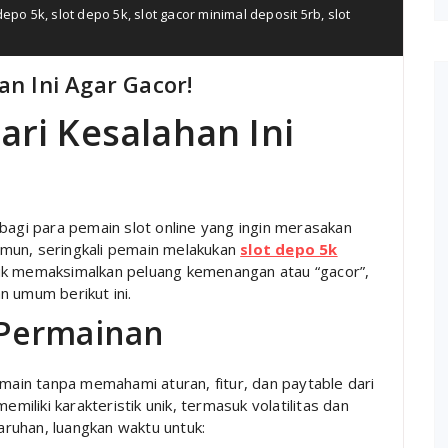
 depo 5k
,
slot depo 5k
,
slot gacor minimal deposit 5rb
,
slot
an Ini Agar Gacor!
ari Kesalahan Ini
bagi para pemain slot online yang ingin merasakan
mun, seringkali pemain melakukan
slot depo 5k
uk memaksimalkan peluang kemenangan atau “gacor”,
n umum berikut ini.
 Permainan
rmain tanpa memahami aturan, fitur, dan paytable dari
emiliki karakteristik unik, termasuk volatilitas dan
ruhan, luangkan waktu untuk: