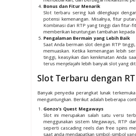
Bonus dan Fitur Menarik
Slot terbaru sering kali dilengkapi den
potensi kemenangan. Misalnya, fitur putara
Kombinasi dari RTP yang tinggi dan fitur-fi
memberikan keuntungan tambahan kepada 
Pengalaman Bermain yang Lebih Baik
Saat Anda bermain slot dengan RTP tinggi
memuaskan. Ketika kemenangan lebih seri
tinggi, keasyikan dan kenikmatan Anda sa
terus menjelajahi lebih banyak slot yang di
Slot Terbaru dengan 
Banyak penyedia perangkat lunak terkemuka
menguntungkan. Berikut adalah beberapa conto
Gonzo’s Quest Megaways
Slot ini merupakan salah satu versi ter
menggunakan sistem Megaways, RTP dari p
seperti cascading reels dan free spins 
saat anda mendapatkan simbol-simbol yang