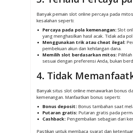
Banyak pemain slot online percaya pada mitos d
kesalahan seperti:
Percaya pada pola kemenangan:
Slot o
yang menghasilkan hasil acak. Tidak ada po
Menggunakan trik atau cheat ilegal:
Pen
pembekuan akun dan kehilangan dana.
Memilih slot berdasarkan mitos:
Pilihlah
sesuai dengan preferensi Anda, bukan ber
4. Tidak Memanfaat
Banyak situs slot online menawarkan bonus d
kemenangan. Manfaatkan bonus seperti:
Bonus deposit:
Bonus tambahan saat mela
Putaran gratis:
Putaran gratis pada perma
Cashback:
Pengembalian sebagian dari ker
Pastikan untuk membaca syarat dan ketentua