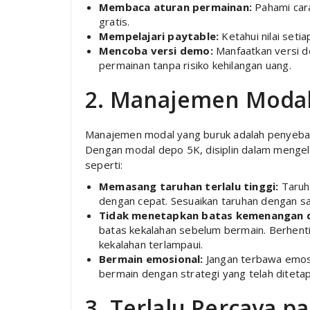
Membaca aturan permainan:
Pahami cara
gratis.
Mempelajari paytable:
Ketahui nilai seti
Mencoba versi demo:
Manfaatkan versi 
permainan tanpa risiko kehilangan uang.
2. Manajemen Modal
Manajemen modal yang buruk adalah penyebab
Dengan modal depo 5K, disiplin dalam mengelo
seperti:
Memasang taruhan terlalu tinggi:
Taruh
dengan cepat. Sesuaikan taruhan dengan sal
Tidak menetapkan batas kemenangan d
batas kekalahan sebelum bermain. Berhenti
kekalahan terlampaui.
Bermain emosional:
Jangan terbawa emosi
bermain dengan strategi yang telah diteta
3. Terlalu Percaya p