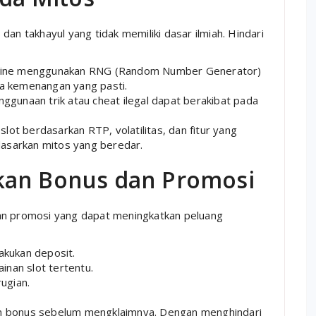
an takhayul yang tidak memiliki dasar ilmiah. Hindari
nline menggunakan RNG (Random Number Generator)
la kemenangan yang pasti.
ggunaan trik atau cheat ilegal dapat berakibat pada
 slot berdasarkan RTP, volatilitas, dan fitur yang
dasarkan mitos yang beredar.
kan Bonus dan Promosi
an promosi yang dapat meningkatkan peluang
kukan deposit.
inan slot tertentu.
ugian.
n bonus sebelum mengklaimnya. Dengan menghindari