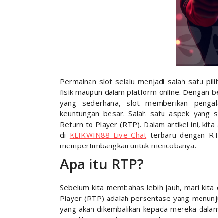
Permainan slot selalu menjadi salah satu pili
fisik maupun dalam platform online. Dengan
yang sederhana, slot memberikan penga
keuntungan besar. Salah satu aspek yang s
Return to Player (RTP). Dalam artikel ini, k
di
KLIKWIN88 Live Chat
terbaru dengan RT
mempertimbangkan untuk mencobanya.
Apa itu RTP?
Sebelum kita membahas lebih jauh, mari kita
Player (RTP) adalah persentase yang menunj
yang akan dikembalikan kepada mereka dalam 