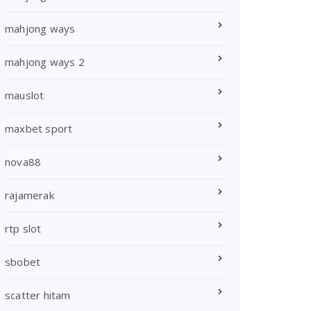
mahjong ways
mahjong ways 2
mauslot
maxbet sport
nova88
rajamerak
rtp slot
sbobet
scatter hitam