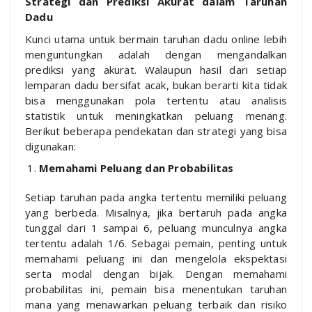
Strategi dan Prediksi Akurat dalam Taruhan
Dadu
Kunci utama untuk bermain taruhan dadu online lebih
menguntungkan adalah dengan mengandalkan
prediksi yang akurat. Walaupun hasil dari setiap
lemparan dadu bersifat acak, bukan berarti kita tidak
bisa menggunakan pola tertentu atau analisis
statistik untuk meningkatkan peluang menang.
Berikut beberapa pendekatan dan strategi yang bisa
digunakan:
Memahami Peluang dan Probabilitas
Setiap taruhan pada angka tertentu memiliki peluang
yang berbeda. Misalnya, jika bertaruh pada angka
tunggal dari 1 sampai 6, peluang munculnya angka
tertentu adalah 1/6. Sebagai pemain, penting untuk
memahami peluang ini dan mengelola ekspektasi
serta modal dengan bijak. Dengan memahami
probabilitas ini, pemain bisa menentukan taruhan
mana yang menawarkan peluang terbaik dan risiko