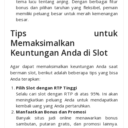
tema lucu tentang anjing. Dengan berbagai fitur
bonus dan pilihan taruhan yang fleksibel, pemain
memiliki peluang besar untuk meraih kemenangan
besar.
Tips untuk
Memaksimalkan
Keuntungan Anda di Slot
Agar dapat memaksimalkan keuntungan Anda saat
bermain slot, berikut adalah beberapa tips yang bisa
Anda terapkan:
Pilih Slot dengan RTP Tinggi
Selalu cari slot dengan RTP di atas 95%. Ini akan
meningkatkan peluang Anda untuk mendapatkan
kembali uang yang Anda pertaruhkan.
Manfaatkan Bonus dan Promosi
Banyak situs judi online menawarkan bonus
sambutan, putaran gratis, dan promosi lainnya.