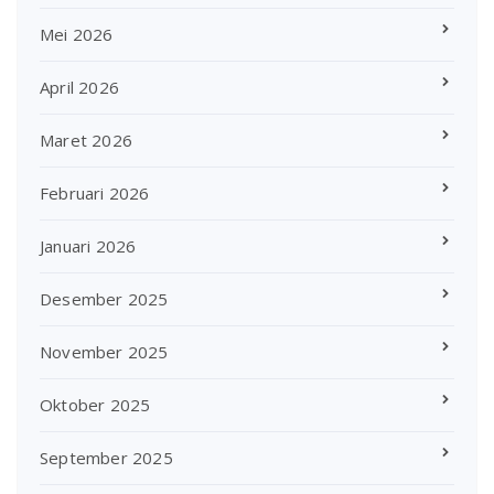
Mei 2026
April 2026
Maret 2026
Februari 2026
Januari 2026
Desember 2025
November 2025
Oktober 2025
September 2025