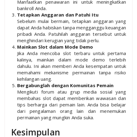
Manfaatkan penawaran ini untuk meningkatkan
bankroll Anda.
Tetapkan Anggaran dan Patuhi Itu
Sebelum mulai bermain, tetapkan anggaran yang
dapat Anda habiskan tanpa mengganggu keuangan
pribadi Anda. Patuhilah anggaran tersebut untuk
menghindari kerugian yang tidak perlu.
Mainkan Slot dalam Mode Demo
Jika Anda mencoba slot terbaru untuk pertama
kalinya, mainkan dalam mode demo terlebih
dahulu. Ini akan memberi Anda kesempatan untuk
memahami mekanisme permainan tanpa risiko
kehilangan uang.
Bergabunglah dengan Komunitas Pemain
Mengikuti forum atau grup media sosial yang
membahas slot dapat memberikan wawasan dan
tips berharga dari pemain lain. Anda bisa belajar
dari pengalaman orang lain dan menemukan
permainan yang mungkin Anda suka.
Kesimpulan