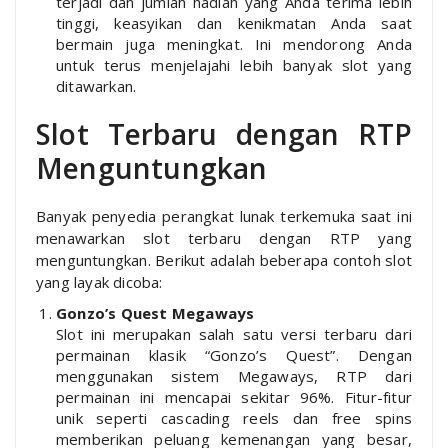
terjadi dan jumlah hadiah yang Anda terima lebih
tinggi, keasyikan dan kenikmatan Anda saat
bermain juga meningkat. Ini mendorong Anda
untuk terus menjelajahi lebih banyak slot yang
ditawarkan.
Slot Terbaru dengan RTP
Menguntungkan
Banyak penyedia perangkat lunak terkemuka saat ini
menawarkan slot terbaru dengan RTP yang
menguntungkan. Berikut adalah beberapa contoh slot
yang layak dicoba:
Gonzo’s Quest Megaways
Slot ini merupakan salah satu versi terbaru dari
permainan klasik “Gonzo’s Quest”. Dengan
menggunakan sistem Megaways, RTP dari
permainan ini mencapai sekitar 96%. Fitur-fitur
unik seperti cascading reels dan free spins
memberikan peluang kemenangan yang besar,