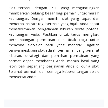
Slot terbaru dengan RTP yang menguntungkan
memberikan peluang besar bagi pemain untuk meraih
keuntungan. Dengan memilih slot yang tepat dan
menerapkan strategi bermain yang bijak, Anda dapat
memaksimalkan pengalaman hiburan serta potensi
keuntungan Anda. Pastikan untuk terus mengikuti
perkembangan permainan dan tidak ragu untuk
mencoba slot-slot baru yang menarik. Ingatlah
bahwa meskipun slot adalah permainan yang bersifat
hiburan, strategi dan pemilihan permainan yang
cermat dapat membantu Anda meraih hasil yang
lebih baik sepanjang perjalanan Anda di dunia slot.
Selamat bermain dan semoga keberuntungan selalu
menyertai Anda!