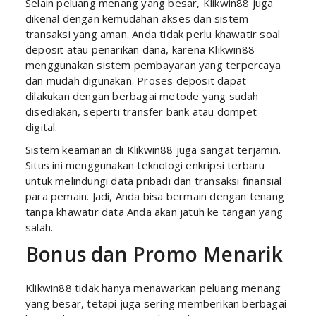
Selain peluang menang yang besar, Klikwin88 juga
dikenal dengan kemudahan akses dan sistem
transaksi yang aman. Anda tidak perlu khawatir soal
deposit atau penarikan dana, karena Klikwin88
menggunakan sistem pembayaran yang terpercaya
dan mudah digunakan. Proses deposit dapat
dilakukan dengan berbagai metode yang sudah
disediakan, seperti transfer bank atau dompet
digital.
Sistem keamanan di Klikwin88 juga sangat terjamin.
Situs ini menggunakan teknologi enkripsi terbaru
untuk melindungi data pribadi dan transaksi finansial
para pemain. Jadi, Anda bisa bermain dengan tenang
tanpa khawatir data Anda akan jatuh ke tangan yang
salah.
Bonus dan Promo Menarik
Klikwin88 tidak hanya menawarkan peluang menang
yang besar, tetapi juga sering memberikan berbagai