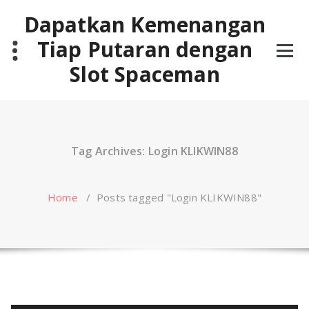
Skip
Dapatkan Kemenangan
to
content
Tiap Putaran dengan
Slot Spaceman
Tag Archives: Login KLIKWIN88
Home
/
Posts tagged "Login KLIKWIN88"