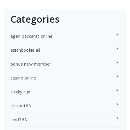
Categories
agen baccarat online
asianbookie all
bonus new member
casino online
chicky run
clickbet88
cmd368