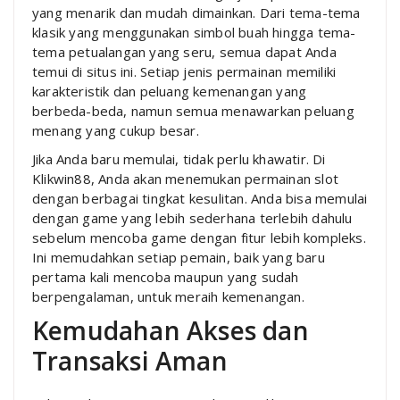
yang menarik dan mudah dimainkan. Dari tema-tema
klasik yang menggunakan simbol buah hingga tema-
tema petualangan yang seru, semua dapat Anda
temui di situs ini. Setiap jenis permainan memiliki
karakteristik dan peluang kemenangan yang
berbeda-beda, namun semua menawarkan peluang
menang yang cukup besar.
Jika Anda baru memulai, tidak perlu khawatir. Di
Klikwin88, Anda akan menemukan permainan slot
dengan berbagai tingkat kesulitan. Anda bisa memulai
dengan game yang lebih sederhana terlebih dahulu
sebelum mencoba game dengan fitur lebih kompleks.
Ini memudahkan setiap pemain, baik yang baru
pertama kali mencoba maupun yang sudah
berpengalaman, untuk meraih kemenangan.
Kemudahan Akses dan
Transaksi Aman