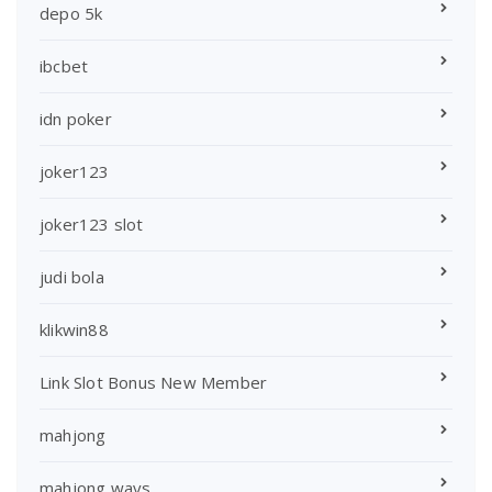
depo 5k
ibcbet
idn poker
joker123
joker123 slot
judi bola
klikwin88
Link Slot Bonus New Member
mahjong
mahjong ways