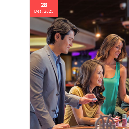
28
Des, 2025