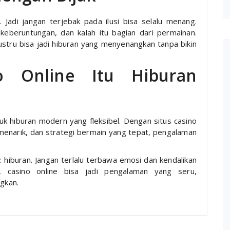
. Jadi jangan terjebak pada ilusi bisa selalu menang.
beruntungan, dan kalah itu bagian dari permainan.
justru bisa jadi hiburan yang menyenangkan tanpa bikin
no Online Itu Hiburan
tuk hiburan modern yang fleksibel. Dengan situs casino
g menarik, dan strategi bermain yang tepat, pengalaman
a: hiburan. Jangan terlalu terbawa emosi dan kendalikan
, casino online bisa jadi pengalaman yang seru,
gkan.