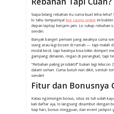
Rebahan Tapi Cuan?
Siapa bilang rebahan itu cuma buat leha-leha?
lo tahu tempatnya!
live casino online
ini buktii
depan laptop berjam-jam. Lo cukup rebahan sant
sendiri.
Banyak banget pemain yang awalnya cuma is
siang atau lagi bosen di rumah — tapi malah 
modal kecil, tapi hasilnya bisa bikin dompet 
gampang dimainin, ringan di perangkat, tapi te
“Rebahan paling produktif” bukan lagi lelucon.
dalam sehari. Cuma butuh niat dikit, sentuh t
sendiri!
Fitur dan Bonusnya 
Kalau ngomongin bonus, situs ini tuh udah ka
kali daftar aja, lo langsung disambut dengan 
tiap hari, bonus mingguan, dan event jackpot 