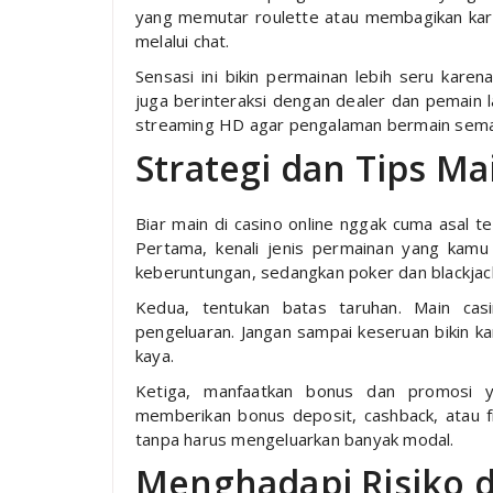
yang memutar roulette atau membagikan kart
melalui chat.
Sensasi ini bikin permainan lebih seru kar
juga berinteraksi dengan dealer dan pemain l
streaming HD agar pengalaman bermain semak
Strategi dan Tips Ma
Biar main di casino online nggak cuma asal t
Pertama, kenali jenis permainan yang kamu p
keberuntungan, sedangkan poker dan blackjack 
Kedua, tentukan batas taruhan. Main cas
pengeluaran. Jangan sampai keseruan bikin ka
kaya.
Ketiga, manfaatkan bonus dan promosi ya
memberikan bonus deposit, cashback, atau f
tanpa harus mengeluarkan banyak modal.
Menghadapi Risiko d