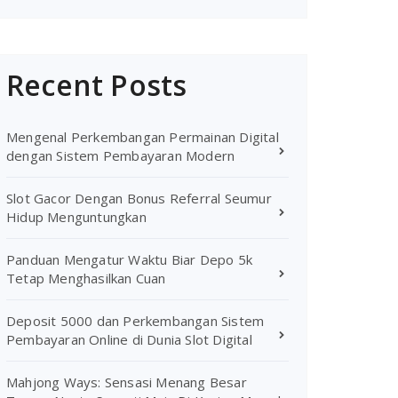
Recent Posts
Mengenal Perkembangan Permainan Digital
dengan Sistem Pembayaran Modern
Slot Gacor Dengan Bonus Referral Seumur
Hidup Menguntungkan
Panduan Mengatur Waktu Biar Depo 5k
Tetap Menghasilkan Cuan
Deposit 5000 dan Perkembangan Sistem
Pembayaran Online di Dunia Slot Digital
Mahjong Ways: Sensasi Menang Besar