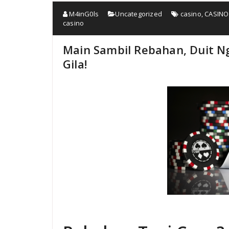
M4inG0ls
Uncategorized
casino
,
CASINO
casino
Main Sambil Rebahan, Duit N
Gila!