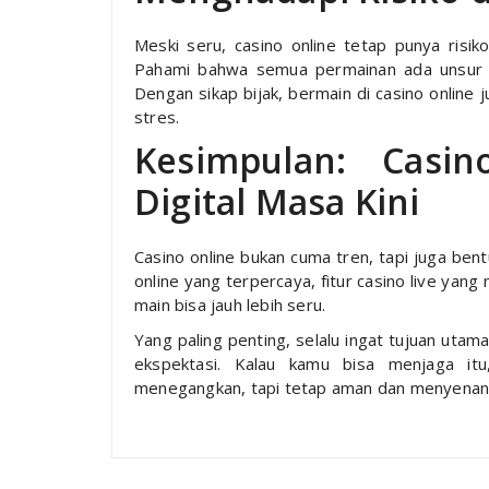
Meski seru, casino online tetap punya risiko
Pahami bahwa semua permainan ada unsur ke
Dengan sikap bijak, bermain di casino online 
stres.
Kesimpulan: Casi
Digital Masa Kini
Casino online bukan cuma tren, tapi juga ben
online yang terpercaya, fitur casino live yan
main bisa jauh lebih seru.
Yang paling penting, selalu ingat tujuan utam
ekspektasi. Kalau kamu bisa menjaga itu
menegangkan, tapi tetap aman dan menyenan