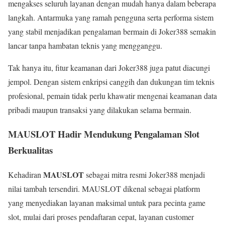
mengakses seluruh layanan dengan mudah hanya dalam beberapa
langkah. Antarmuka yang ramah pengguna serta performa sistem
yang stabil menjadikan pengalaman bermain di Joker388 semakin
lancar tanpa hambatan teknis yang mengganggu.
Tak hanya itu, fitur keamanan dari Joker388 juga patut diacungi
jempol. Dengan sistem enkripsi canggih dan dukungan tim teknis
profesional, pemain tidak perlu khawatir mengenai keamanan data
pribadi maupun transaksi yang dilakukan selama bermain.
MAUSLOT Hadir Mendukung Pengalaman Slot
Berkualitas
MAUSLOT
Kehadiran
sebagai mitra resmi Joker388 menjadi
nilai tambah tersendiri. MAUSLOT dikenal sebagai platform
yang menyediakan layanan maksimal untuk para pecinta game
slot, mulai dari proses pendaftaran cepat, layanan customer