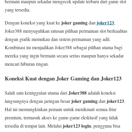
bermain maupun sekadar mengecek update terbaru dari game slot
yang tersedia.
joker gaming
joker123
Dengan koneksi yang kuat ke
dan
,
Joker388 menyuguhkan ratusan pilihan permainan slot berkualitas
dengan grafik memukau dan sistem permainan yang adil.
Kombinasi ini menjadikan Joker388 sebagai pilihan utama bagi
mereka yang ingin bermain secara serius maupun hanya sekadar
mencari hiburan ringan.
Koneksi Kuat dengan Joker Gaming dan Joker123
Joker388
Salah satu keunggulan utama dari
adalah koneksi
joker gaming
joker123
langsungnya dengan jaringan besar
dan
.
Hal ini memungkinkan pemain untuk menikmati semua fitur
premium, termasuk akses ke game-game eksklusif yang tidak
joker123 login
tersedia di tempat lain. Melalui
, pengguna bisa