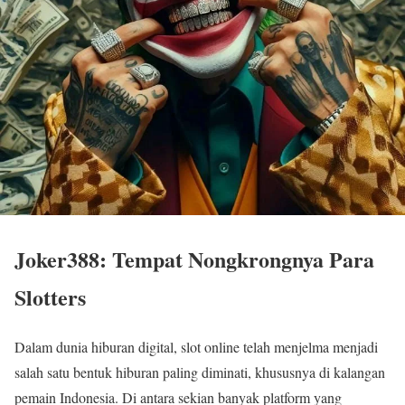
Joker388: Tempat Nongkrongnya Para
Slotters
Dalam dunia hiburan digital, slot online telah menjelma menjadi
salah satu bentuk hiburan paling diminati, khususnya di kalangan
pemain Indonesia. Di antara sekian banyak platform yang