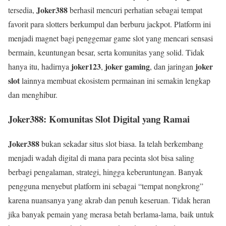
Joker388
tersedia,
berhasil mencuri perhatian sebagai tempat
favorit para slotters berkumpul dan berburu jackpot. Platform ini
menjadi magnet bagi penggemar game slot yang mencari sensasi
bermain, keuntungan besar, serta komunitas yang solid. Tidak
joker123
joker gaming
joker
hanya itu, hadirnya
,
, dan jaringan
slot
lainnya membuat ekosistem permainan ini semakin lengkap
dan menghibur.
Joker388: Komunitas Slot Digital yang Ramai
Joker388
bukan sekadar situs slot biasa. Ia telah berkembang
menjadi wadah digital di mana para pecinta slot bisa saling
berbagi pengalaman, strategi, hingga keberuntungan. Banyak
pengguna menyebut platform ini sebagai “tempat nongkrong”
karena nuansanya yang akrab dan penuh keseruan. Tidak heran
jika banyak pemain yang merasa betah berlama-lama, baik untuk