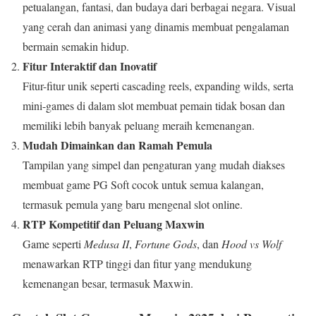
petualangan, fantasi, dan budaya dari berbagai negara. Visual
yang cerah dan animasi yang dinamis membuat pengalaman
bermain semakin hidup.
Fitur Interaktif dan Inovatif
Fitur-fitur unik seperti cascading reels, expanding wilds, serta
mini-games di dalam slot membuat pemain tidak bosan dan
memiliki lebih banyak peluang meraih kemenangan.
Mudah Dimainkan dan Ramah Pemula
Tampilan yang simpel dan pengaturan yang mudah diakses
membuat game PG Soft cocok untuk semua kalangan,
termasuk pemula yang baru mengenal slot online.
RTP Kompetitif dan Peluang Maxwin
Game seperti
Medusa II
,
Fortune Gods
, dan
Hood vs Wolf
menawarkan RTP tinggi dan fitur yang mendukung
kemenangan besar, termasuk Maxwin.