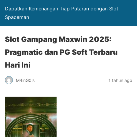
Dapatkan Kemenangan Tiap Putaran dengan Slot
Spaceman
Slot Gampang Maxwin 2025:
Pragmatic dan PG Soft Terbaru
Hari Ini
M4inG0ls
1 tahun ago