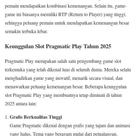
pemain mendapatkan kombinasi kemenangan. Selain itu, game-
game ini biasanya memiliki RTP (Return to Player) yang tinggi,
sehingga peluang pemain untuk mendapatkan kemenangan besar
semakin terbuka lebar.
Keunggulan Slot Pragmatic Play Tahun 2025
Pragmatic Play merupakan salah satu pengembang game slot
terkemuka yang telah dikenal luas di seluruh dunia. Mereka selalu
menghadirkan game yang inovatif, menarik secara visual, dan
menawarkan peluang kemenangan besar. Beberapa keunggulan
slot Pragmatic Play yang membuatnya tetap diminati di tahun
2025 antara lain:
Grafis Berkualitas Tinggi
Game Pragmatic dikenal dengan grafis yang tajam dan animasi
yang halus. Tema yang beragam mulai dari petualangan,