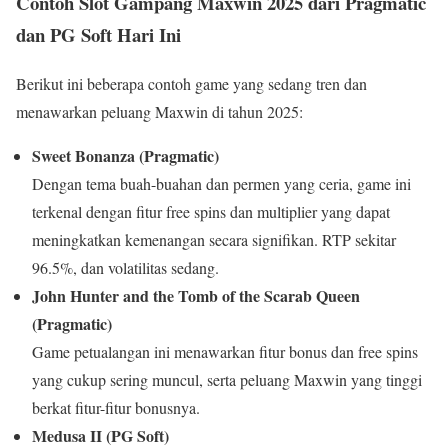
Contoh Slot Gampang Maxwin 2025 dari Pragmatic
dan PG Soft Hari Ini
Berikut ini beberapa contoh game yang sedang tren dan
menawarkan peluang Maxwin di tahun 2025:
Sweet Bonanza (Pragmatic)
Dengan tema buah-buahan dan permen yang ceria, game ini
terkenal dengan fitur free spins dan multiplier yang dapat
meningkatkan kemenangan secara signifikan. RTP sekitar
96.5%, dan volatilitas sedang.
John Hunter and the Tomb of the Scarab Queen
(Pragmatic)
Game petualangan ini menawarkan fitur bonus dan free spins
yang cukup sering muncul, serta peluang Maxwin yang tinggi
berkat fitur-fitur bonusnya.
Medusa II (PG Soft)