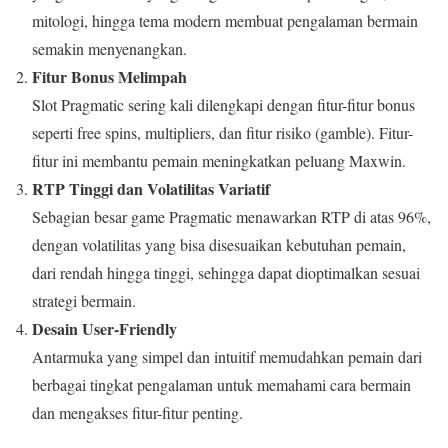
mitologi, hingga tema modern membuat pengalaman bermain
semakin menyenangkan.
Fitur Bonus Melimpah
Slot Pragmatic sering kali dilengkapi dengan fitur-fitur bonus
seperti free spins, multipliers, dan fitur risiko (gamble). Fitur-
fitur ini membantu pemain meningkatkan peluang Maxwin.
RTP Tinggi dan Volatilitas Variatif
Sebagian besar game Pragmatic menawarkan RTP di atas 96%,
dengan volatilitas yang bisa disesuaikan kebutuhan pemain,
dari rendah hingga tinggi, sehingga dapat dioptimalkan sesuai
strategi bermain.
Desain User-Friendly
Antarmuka yang simpel dan intuitif memudahkan pemain dari
berbagai tingkat pengalaman untuk memahami cara bermain
dan mengakses fitur-fitur penting.