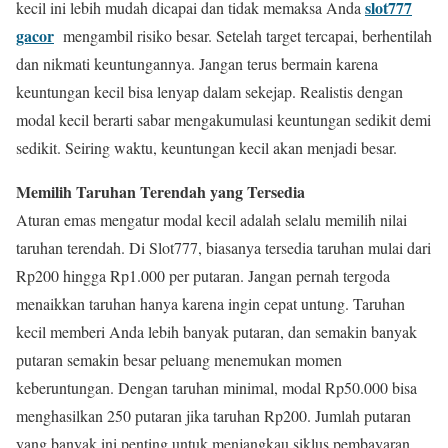
slot777
kecil ini lebih mudah dicapai dan tidak memaksa Anda
gacor
mengambil risiko besar. Setelah target tercapai, berhentilah
dan nikmati keuntungannya. Jangan terus bermain karena
keuntungan kecil bisa lenyap dalam sekejap. Realistis dengan
modal kecil berarti sabar mengakumulasi keuntungan sedikit demi
sedikit. Seiring waktu, keuntungan kecil akan menjadi besar.
Memilih Taruhan Terendah yang Tersedia
Aturan emas mengatur modal kecil adalah selalu memilih nilai
taruhan terendah. Di Slot777, biasanya tersedia taruhan mulai dari
Rp200 hingga Rp1.000 per putaran. Jangan pernah tergoda
menaikkan taruhan hanya karena ingin cepat untung. Taruhan
kecil memberi Anda lebih banyak putaran, dan semakin banyak
putaran semakin besar peluang menemukan momen
keberuntungan. Dengan taruhan minimal, modal Rp50.000 bisa
menghasilkan 250 putaran jika taruhan Rp200. Jumlah putaran
yang banyak ini penting untuk menjangkau siklus pembayaran