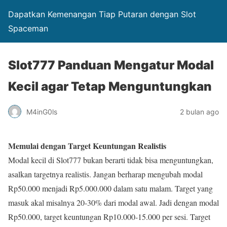
Dapatkan Kemenangan Tiap Putaran dengan Slot
Spaceman
Slot777 Panduan Mengatur Modal
Kecil agar Tetap Menguntungkan
M4inG0ls
2 bulan ago
Memulai dengan Target Keuntungan Realistis
Modal kecil di Slot777 bukan berarti tidak bisa menguntungkan,
asalkan targetnya realistis. Jangan berharap mengubah modal
Rp50.000 menjadi Rp5.000.000 dalam satu malam. Target yang
masuk akal misalnya 20-30% dari modal awal. Jadi dengan modal
Rp50.000, target keuntungan Rp10.000-15.000 per sesi. Target