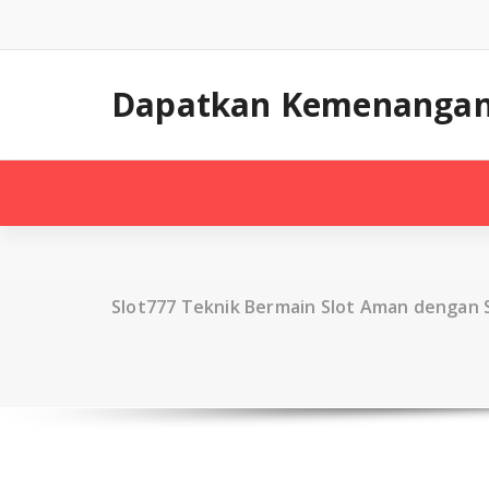
Skip
to
content
Dapatkan Kemenangan 
Slot777 Teknik Bermain Slot Aman dengan 