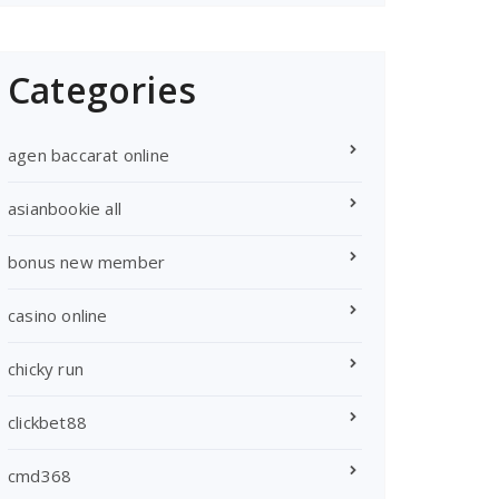
Categories
agen baccarat online
asianbookie all
bonus new member
casino online
chicky run
clickbet88
cmd368