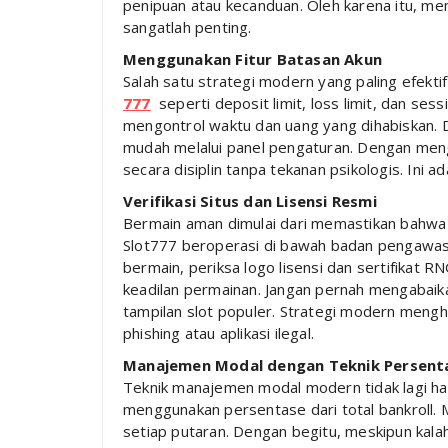
penipuan atau kecanduan. Oleh karena itu, 
sangatlah penting.
Menggunakan Fitur Batasan Akun
Salah satu strategi modern yang paling efekt
777
seperti deposit limit, loss limit, dan ses
mengontrol waktu dan uang yang dihabiskan. D
mudah melalui panel pengaturan. Dengan meng
secara disiplin tanpa tekanan psikologis. Ini 
Verifikasi Situs dan Lisensi Resmi
Bermain aman dimulai dari memastikan bahwa pl
Slot777 beroperasi di bawah badan pengawas 
bermain, periksa logo lisensi dan sertifika
keadilan permainan. Jangan pernah mengabaikan
tampilan slot populer. Strategi modern meng
phishing atau aplikasi ilegal.
Manajemen Modal dengan Teknik Persent
Teknik manajemen modal modern tidak lagi han
menggunakan persentase dari total bankroll. 
setiap putaran. Dengan begitu, meskipun kala