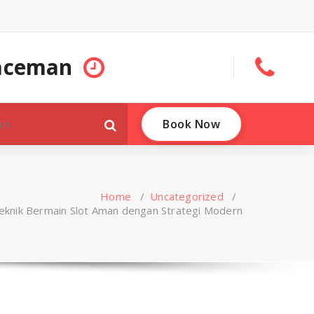
paceman
Book Now
Home
/
Uncategorized
/
eknik Bermain Slot Aman dengan Strategi Modern