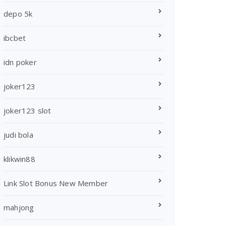
depo 5k
ibcbet
idn poker
joker123
joker123 slot
judi bola
klikwin88
Link Slot Bonus New Member
mahjong