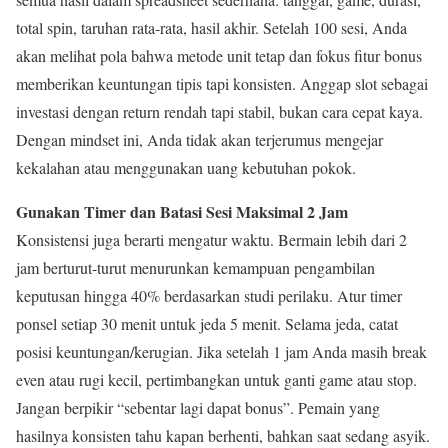
total spin, taruhan rata-rata, hasil akhir. Setelah 100 sesi, Anda
akan melihat pola bahwa metode unit tetap dan fokus fitur bonus
memberikan keuntungan tipis tapi konsisten. Anggap slot sebagai
investasi dengan return rendah tapi stabil, bukan cara cepat kaya.
Dengan mindset ini, Anda tidak akan terjerumus mengejar
kekalahan atau menggunakan uang kebutuhan pokok.
Gunakan Timer dan Batasi Sesi Maksimal 2 Jam
Konsistensi juga berarti mengatur waktu. Bermain lebih dari 2
jam berturut-turut menurunkan kemampuan pengambilan
keputusan hingga 40% berdasarkan studi perilaku. Atur timer
ponsel setiap 30 menit untuk jeda 5 menit. Selama jeda, catat
posisi keuntungan/kerugian. Jika setelah 1 jam Anda masih break
even atau rugi kecil, pertimbangkan untuk ganti game atau stop.
Jangan berpikir “sebentar lagi dapat bonus”. Pemain yang
hasilnya konsisten tahu kapan berhenti, bahkan saat sedang asyik.