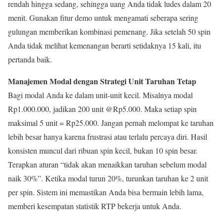
rendah hingga sedang, sehingga uang Anda tidak ludes dalam 20
menit. Gunakan fitur demo untuk mengamati seberapa sering
gulungan memberikan kombinasi pemenang. Jika setelah 50 spin
Anda tidak melihat kemenangan berarti setidaknya 15 kali, itu
pertanda baik.
Manajemen Modal dengan Strategi Unit Taruhan Tetap
Bagi modal Anda ke dalam unit-unit kecil. Misalnya modal
Rp1.000.000, jadikan 200 unit @Rp5.000. Maka setiap spin
maksimal 5 unit = Rp25.000. Jangan pernah melompat ke taruhan
lebih besar hanya karena frustrasi atau terlalu percaya diri. Hasil
konsisten muncul dari ribuan spin kecil, bukan 10 spin besar.
Terapkan aturan “tidak akan menaikkan taruhan sebelum modal
naik 30%”. Ketika modal turun 20%, turunkan taruhan ke 2 unit
per spin. Sistem ini memastikan Anda bisa bermain lebih lama,
memberi kesempatan statistik RTP bekerja untuk Anda.