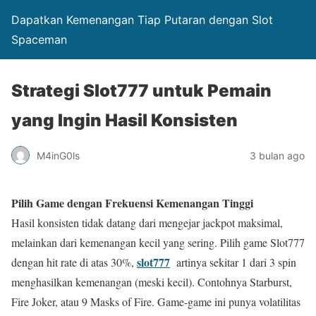
Dapatkan Kemenangan Tiap Putaran dengan Slot
Spaceman
Strategi Slot777 untuk Pemain
yang Ingin Hasil Konsisten
M4inG0ls
3 bulan ago
Pilih Game dengan Frekuensi Kemenangan Tinggi
Hasil konsisten tidak datang dari mengejar jackpot maksimal,
melainkan dari kemenangan kecil yang sering. Pilih game Slot777
slot777
dengan hit rate di atas 30%,
artinya sekitar 1 dari 3 spin
menghasilkan kemenangan (meski kecil). Contohnya Starburst,
Fire Joker, atau 9 Masks of Fire. Game-game ini punya volatilitas