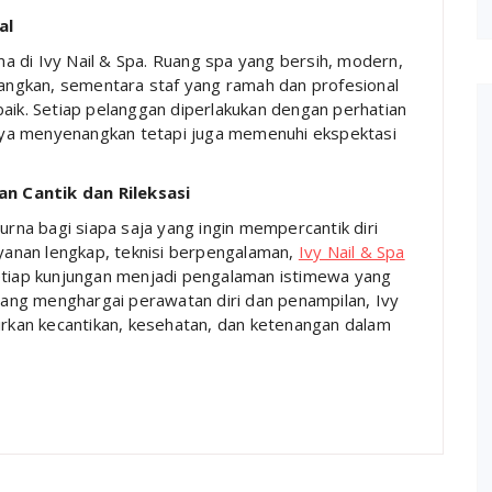
al
 di Ivy Nail & Spa. Ruang spa yang bersih, modern,
ngkan, sementara staf yang ramah dan profesional
baik. Setiap pelanggan diperlakukan dengan perhatian
ya menyenangkan tetapi juga memenuhi ekspektasi
n Cantik dan Rileksasi
urna bagi siapa saja yang ingin mempercantik diri
ayanan lengkap, teknisi berpengalaman,
Ivy Nail & Spa
tiap kunjungan menjadi pengalaman istimewa yang
ang menghargai perawatan diri dan penampilan, Ivy
dirkan kecantikan, kesehatan, dan ketenangan dalam