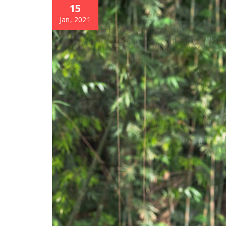
15
Jan, 2021