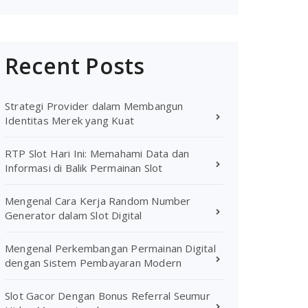
Recent Posts
Strategi Provider dalam Membangun
Identitas Merek yang Kuat
RTP Slot Hari Ini: Memahami Data dan
Informasi di Balik Permainan Slot
Mengenal Cara Kerja Random Number
Generator dalam Slot Digital
Mengenal Perkembangan Permainan Digital
dengan Sistem Pembayaran Modern
Slot Gacor Dengan Bonus Referral Seumur