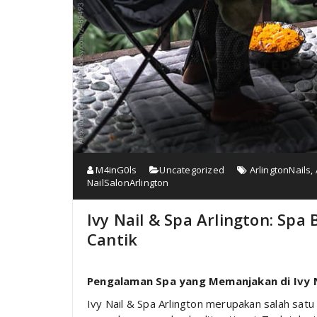
M4inG0ls
Uncategorized
ArlingtonNails
,
NailSalonArlington
Ivy Nail & Spa Arlington: Spa
Cantik
Pengalaman Spa yang Memanjakan di Ivy N
Ivy Nail & Spa Arlington merupakan salah sat