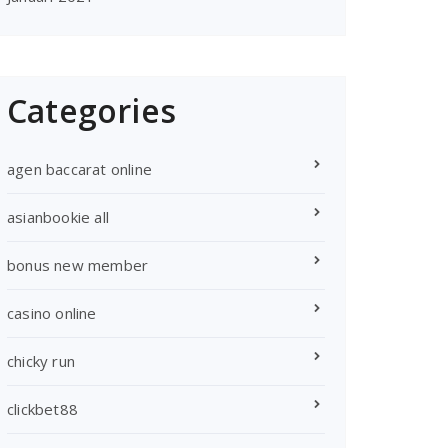
Categories
agen baccarat online
asianbookie all
bonus new member
casino online
chicky run
clickbet88