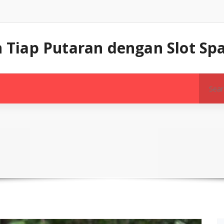
Tiap Putaran dengan Slot S
Search
for: