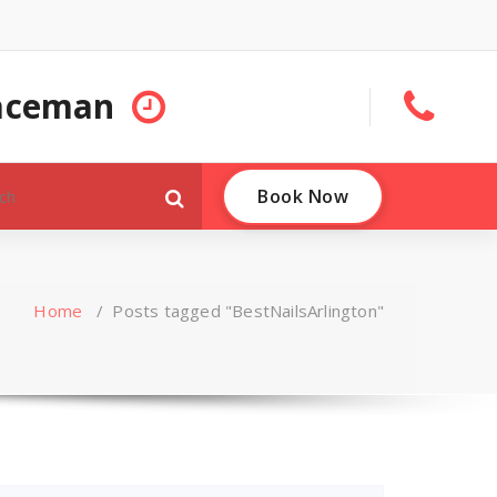
paceman
Book Now
Home
/
Posts tagged "BestNailsArlington"