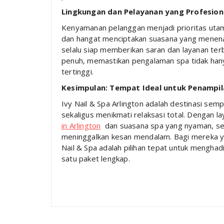
Lingkungan dan Pelayanan yang Profesion
Kenyamanan pelanggan menjadi prioritas utama
dan hangat menciptakan suasana yang menena
selalu siap memberikan saran dan layanan ter
penuh, memastikan pengalaman spa tidak han
tertinggi.
Kesimpulan: Tempat Ideal untuk Penampila
Ivy Nail & Spa Arlington adalah destinasi semp
sekaligus menikmati relaksasi total. Dengan l
in Arlington
dan suasana spa yang nyaman, se
meninggalkan kesan mendalam. Bagi mereka y
Nail & Spa adalah pilihan tepat untuk mengha
satu paket lengkap.