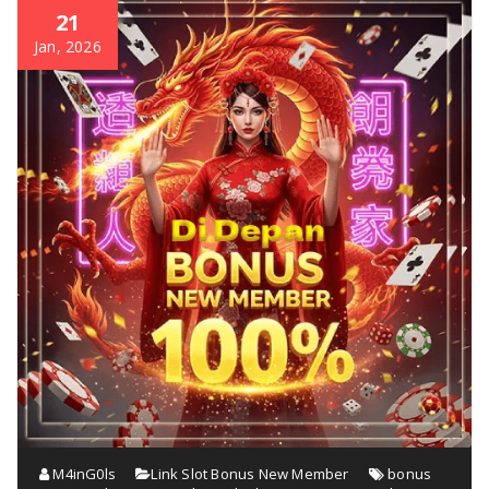
21
Jan, 2026
M4inG0ls
Link Slot Bonus New Member
bonus