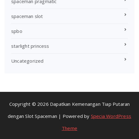
spaceman pragmatic
spaceman slot
spbo
starlight princess
Uncategorized
Copyright © 2026 Dapatkan Kemenangan Tiap Putaran
dengan Slot Spaceman | Powered by
Specia WordPress
Theme