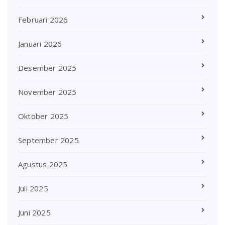
Februari 2026
Januari 2026
Desember 2025
November 2025
Oktober 2025
September 2025
Agustus 2025
Juli 2025
Juni 2025