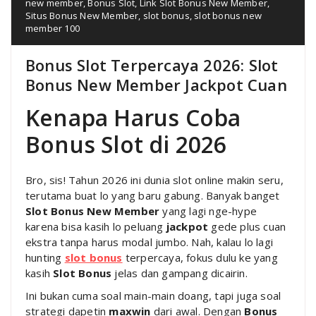
new member
,
Bonus Slot
,
Link Slot Bonus New Member
,
Situs Bonus New Member
,
slot bonus
,
slot bonus new
member 100
Bonus Slot Terpercaya 2026: Slot
Bonus New Member Jackpot Cuan
Kenapa Harus Coba
Bonus Slot di 2026
Bro, sis! Tahun 2026 ini dunia slot online makin seru,
terutama buat lo yang baru gabung. Banyak banget
Slot Bonus New Member
yang lagi nge-hype
karena bisa kasih lo peluang
jackpot
gede plus cuan
ekstra tanpa harus modal jumbo. Nah, kalau lo lagi
hunting
slot bonus
terpercaya, fokus dulu ke yang
kasih
Slot Bonus
jelas dan gampang dicairin.
Ini bukan cuma soal main-main doang, tapi juga soal
strategi dapetin
maxwin
dari awal. Dengan
Bonus