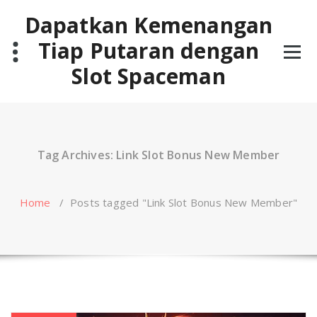
Skip
Dapatkan Kemenangan
to
content
Tiap Putaran dengan
Slot Spaceman
Tag Archives: Link Slot Bonus New Member
Home
/
Posts tagged "Link Slot Bonus New Member"