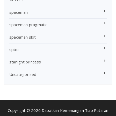
spaceman
spaceman pragmatic
spaceman slot
spbo
starlight princess
Uncategorized
Copyright © 2026 Dapatkan Kemenangan Tiap Putaran