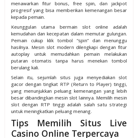
menawarkan fitur bonus, free spin, dan jackpot
progresif yang bisa memberikan kemenangan besar
kepada pemain.
Keunggulan utama bermain slot online adalah
kemudahan dan kecepatan dalam memutar gulungan.
Pemain cukup klik tombol “spin” dan menunggu
hasilnya. Mesin slot modern dilengkapi dengan fitur
autoplay untuk memudahkan pemain melakukan
putaran otomatis tanpa harus menekan tombol
berulang kali.
Selain itu, sejumlah situs juga menyediakan slot
gacor dengan tingkat RTP (Return to Player) tinggi,
yang menunjukkan peluang kemenangan yang lebih
besar dibandingkan mesin slot lainnya. Memilih mesin
slot dengan RTP tinggi adalah salah satu strategi
untuk meningkatkan peluang menang.
Tips Memilih Situs Live
Casino Online Terpercaya