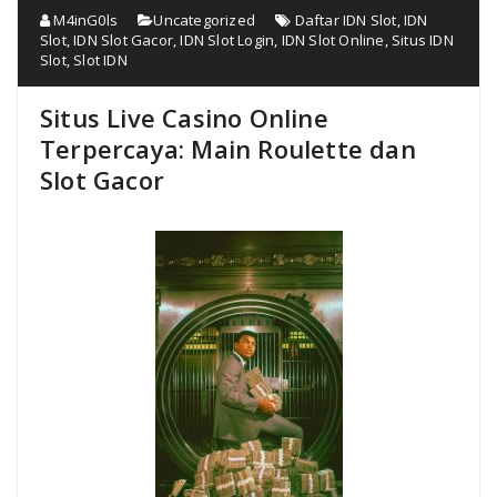
M4inG0ls
Uncategorized
Daftar IDN Slot
,
IDN
Slot
,
IDN Slot Gacor
,
IDN Slot Login
,
IDN Slot Online
,
Situs IDN
Slot
,
Slot IDN
Situs Live Casino Online
Terpercaya: Main Roulette dan
Slot Gacor