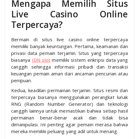
Mengapa Memilih Situs
Live Casino Online
Terpercaya?
Bermain di situs live casino online terpercaya
memiliki banyak keuntungan. Pertama, keamanan dan
privasi data pemain terjamin. Situs yang terpercaya
biasanya
IDN slot
memiliki sistem enkripsi data yang
canggih sehingga informasi pribadi dan transaksi
keuangan pemain aman dari ancaman pencurian atau
penipuan.
Kedua, keadilan permainan terjamin. Situs resmi dan
terpercaya biasanya menggunakan perangkat lunak
RNG (Random Number Generator) dan teknologi
canggih lainnya untuk memastikan bahwa setiap hasil
permainan benar-benar acak dan tidak bisa
dimanipulasi. Ini penting agar pemain merasa bahwa
mereka memiliki peluang yang adil untuk menang.