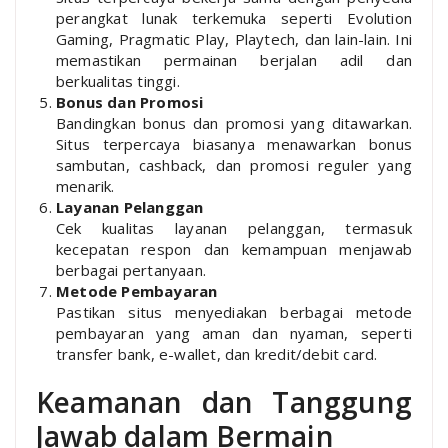
perangkat lunak terkemuka seperti Evolution
Gaming, Pragmatic Play, Playtech, dan lain-lain. Ini
memastikan permainan berjalan adil dan
berkualitas tinggi.
Bonus dan Promosi
Bandingkan bonus dan promosi yang ditawarkan.
Situs terpercaya biasanya menawarkan bonus
sambutan, cashback, dan promosi reguler yang
menarik.
Layanan Pelanggan
Cek kualitas layanan pelanggan, termasuk
kecepatan respon dan kemampuan menjawab
berbagai pertanyaan.
Metode Pembayaran
Pastikan situs menyediakan berbagai metode
pembayaran yang aman dan nyaman, seperti
transfer bank, e-wallet, dan kredit/debit card.
Keamanan dan Tanggung
Jawab dalam Bermain