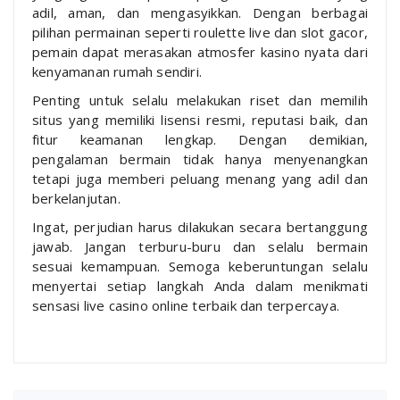
adil, aman, dan mengasyikkan. Dengan berbagai
pilihan permainan seperti roulette live dan slot gacor,
pemain dapat merasakan atmosfer kasino nyata dari
kenyamanan rumah sendiri.
Penting untuk selalu melakukan riset dan memilih
situs yang memiliki lisensi resmi, reputasi baik, dan
fitur keamanan lengkap. Dengan demikian,
pengalaman bermain tidak hanya menyenangkan
tetapi juga memberi peluang menang yang adil dan
berkelanjutan.
Ingat, perjudian harus dilakukan secara bertanggung
jawab. Jangan terburu-buru dan selalu bermain
sesuai kemampuan. Semoga keberuntungan selalu
menyertai setiap langkah Anda dalam menikmati
sensasi live casino online terbaik dan terpercaya.