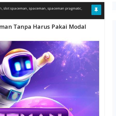
n
,
slot spaceman
,
spaceman
,
spaceman pragmatic
,
man Tanpa Harus Pakai Modal