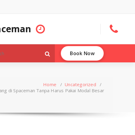
paceman
Book Now
Home
/
Uncategorized
/
ng di Spaceman Tanpa Harus Pakai Modal Besar