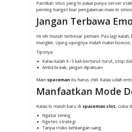
Pastikan situs yang lo pakai punya server stab
penting banget biar pengalaman main lo smoot
Jangan Terbawa Emo
Ini nih musuh terbesar pemain. Pas lagi kalah
mungkin. Ujung-ujungnya malah makin boncos.
Tipsnya:
Kalau kalah 3–5 kali berturut-turut, stop du
Ambil break, jangan dipaksain
Main
spaceman
itu harus chill. Kalau udah emo
Manfaatkan Mode 
Kalau lo masih baru di
spaceman slot
, coba 
Ngatur timing
Ngetes strategi
Tanpa risiko kehilangan uang