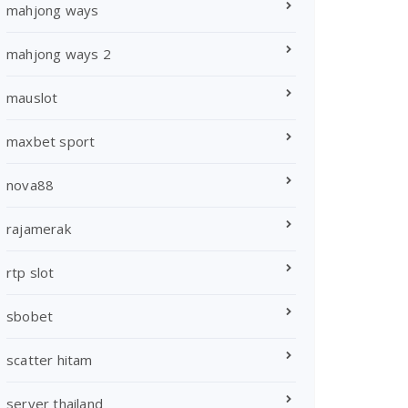
mahjong ways
mahjong ways 2
mauslot
maxbet sport
nova88
rajamerak
rtp slot
sbobet
scatter hitam
server thailand