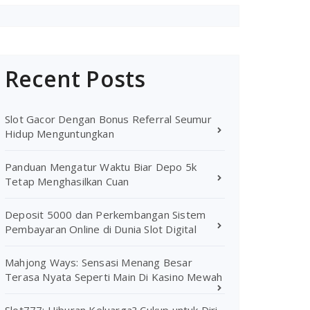
Recent Posts
Slot Gacor Dengan Bonus Referral Seumur
Hidup Menguntungkan
Panduan Mengatur Waktu Biar Depo 5k
Tetap Menghasilkan Cuan
Deposit 5000 dan Perkembangan Sistem
Pembayaran Online di Dunia Slot Digital
Mahjong Ways: Sensasi Menang Besar
Terasa Nyata Seperti Main Di Kasino Mewah