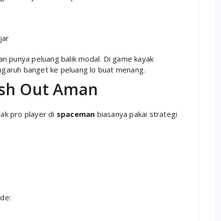
jar
 dan punya peluang balik modal. Di game kayak
engaruh banget ke peluang lo buat menang.
ash Out Aman
yak pro player di
spaceman
biasanya pakai strategi
ode: