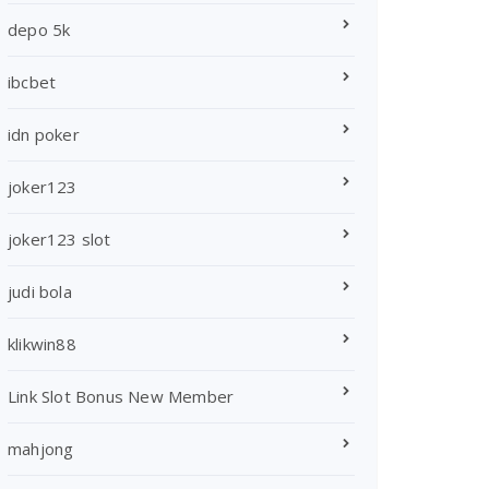
depo 5k
ibcbet
idn poker
joker123
joker123 slot
judi bola
klikwin88
Link Slot Bonus New Member
mahjong