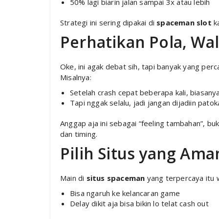
50% lagi biarin jalan sampai 3x atau lebih
Strategi ini sering dipakai di
spaceman slot
ka
Perhatikan Pola, Wa
Oke, ini agak debat sih, tapi banyak yang per
Misalnya:
Setelah crash cepat beberapa kali, biasanya
Tapi nggak selalu, jadi jangan dijadiin pato
Anggap aja ini sebagai “feeling tambahan”, 
dan timing.
Pilih Situs yang Ama
Main di
situs spaceman
yang terpercaya itu wa
Bisa ngaruh ke kelancaran game
Delay dikit aja bisa bikin lo telat cash out