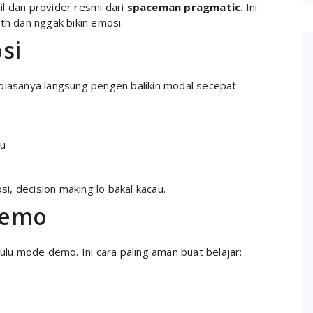
il dan provider resmi dari
spaceman pragmatic
. Ini
h dan nggak bikin emosi.
si
, biasanya langsung pengen balikin modal secepat
lu
si, decision making lo bakal kacau.
Demo
dulu mode demo. Ini cara paling aman buat belajar: